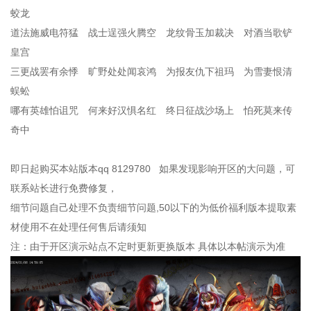
蛟龙
道法施威电符猛 战士逞强火腾空 龙纹骨玉加裁决 对酒当歌铲
皇宫
三更战罢有余悸 旷野处处闻哀鸿 为报友仇下祖玛 为雪妻恨清
蜈蚣
哪有英雄怕诅咒 何来好汉惧名红 终日征战沙场上 怕死莫来传
奇中
即日起购买本站版本qq 8129780 如果发现影响开区的大问题，可
联系站长进行免费修复，
细节问题自己处理不负责细节问题,50以下的为低价福利版本提取素
材使用不在处理任何售后请须知
注：由于开区演示站点不定时更新更换版本 具体以本帖演示为准