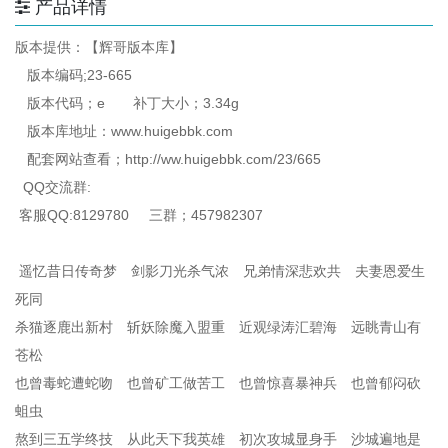
产品详情
版本提供：【辉哥版本库】
版本编码;23-665
版本代码；e 补丁大小；3.34g
版本库地址：www.huigebbk.com
配套网站查看；http://ww.huigebbk.com/23/665
QQ交流群:
客服QQ:8129780 三群；457982307
遥忆昔日传奇梦 剑影刀光杀气浓 兄弟情深悲欢共 夫妻恩爱生
死同
杀猫逐鹿出新村 斩妖除魔入盟重 近观绿涛汇碧海 远眺青山有
苍松
也曾毒蛇遭蛇吻 也曾矿工做苦工 也曾惊喜暴神兵 也曾郁闷砍
蛆虫
熬到三五学终技 从此天下我英雄 初次攻城显身手 沙城遍地是