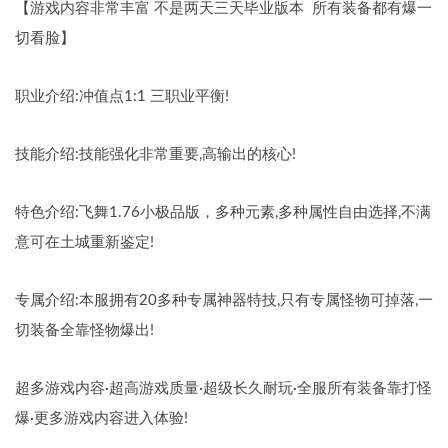
【游戏内容非常丰富 不是两天三天毕业版本 所有装备都有爆一
切看脸】
职业介绍:冲值点1:1 三职业平衡!
技能介绍:技能强化非常重要,高输出的核心!
特色介绍:飞舞1.76小极品版，多种元素,多种属性自由选择,不满
意可在土城重新鉴定!
专属介绍:本服拥有20多种专属神器特技,只有专属怪物可掉落,一
切装备全靠怪物爆出!
超多游戏内容·超高游戏质量·超级长久耐玩·全服所有装备靠打怪
爆·更多游戏内容进入体验!