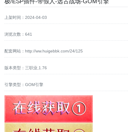
极/ESP插件-带假人-远古战场-GOM引擎
上架时间：2024-04-03
浏览次数：641
配套网站：
http://ww.huigebbk.com/24/125
版本类型：三职业,1.76
引擎类型：GOM引擎