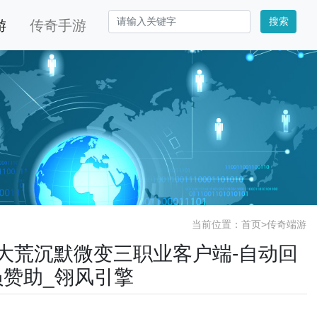
搜索
游
传奇手游
当前位置：
首页
>
传奇端游
大服大荒沉默微变三职业客户端-自动回
员赞助_翎风引擎