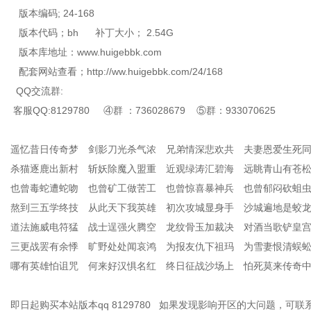
版本编码; 24-168
版本代码；bh 补丁大小； 2.54G
版本库地址：www.huigebbk.com
配套网站查看；http://ww.huigebbk.com/24/168
QQ交流群:
客服QQ:8129780 ④群 ：736028679 ⑤群：933070625
遥忆昔日传奇梦 剑影刀光杀气浓 兄弟情深悲欢共 夫妻恩爱生死
杀猫逐鹿出新村 斩妖除魔入盟重 近观绿涛汇碧海 远眺青山有苍
也曾毒蛇遭蛇吻 也曾矿工做苦工 也曾惊喜暴神兵 也曾郁闷砍蛆
熬到三五学终技 从此天下我英雄 初次攻城显身手 沙城遍地是蛟
道法施威电符猛 战士逞强火腾空 龙纹骨玉加裁决 对酒当歌铲皇
三更战罢有余悸 旷野处处闻哀鸿 为报友仇下祖玛 为雪妻恨清蜈
哪有英雄怕诅咒 何来好汉惧名红 终日征战沙场上 怕死莫来传奇
即日起购买本站版本qq 8129780 如果发现影响开区的大问题，可