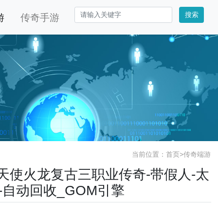
搜索
游
传奇手游
当前位置：
首页
>
传奇端游
.80天使火龙复古三职业传奇-带假人-太
版-自动回收_GOM引擎