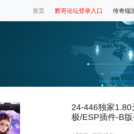
首页
辉哥论坛登录入口
传奇端
24-446独家1
极/ESP插件-B