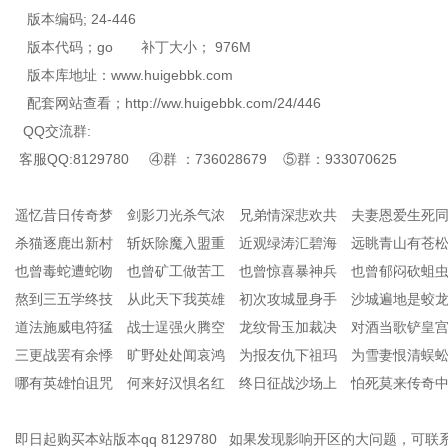
版本编码; 24-446
版本代码；go 补丁大小； 976M
版本库地址：www.huigebbk.com
配套网站查看；http://ww.huigebbk.com/24/446
QQ交流群:
客服QQ:8129780 ④群 ：736028679 ⑤群：933070625
遥忆昔日传奇梦 剑影刀光杀气浓 兄弟情深悲欢共 夫妻恩爱生死
杀猫逐鹿出新村 斩妖除魔入盟重 近观绿涛汇碧海 远眺青山有苍
也曾毒蛇遭蛇吻 也曾矿工做苦工 也曾惊喜暴神兵 也曾郁闷砍蛆
熬到三五学终技 从此天下我英雄 初次攻城显身手 沙城遍地是蛟
道法施威电符猛 战士逞强火腾空 龙纹骨玉加裁决 对酒当歌铲皇
三更战罢有余悸 旷野处处闻哀鸿 为报友仇下祖玛 为雪妻恨清蜈
哪有英雄怕诅咒 何来好汉惧名红 终日征战沙场上 怕死莫来传奇
即日起购买本站版本qq 8129780 如果发现影响开区的大问题，可