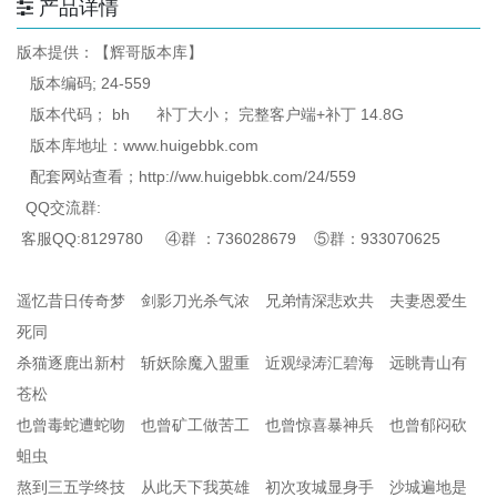
产品详情
版本提供：【辉哥版本库】
版本编码; 24-559
版本代码； bh 补丁大小； 完整客户端+补丁 14.8G
版本库地址：www.huigebbk.com
配套网站查看；http://ww.huigebbk.com/24/559
QQ交流群:
客服QQ:8129780 ④群 ：736028679 ⑤群：933070625
遥忆昔日传奇梦 剑影刀光杀气浓 兄弟情深悲欢共 夫妻恩爱生
死同
杀猫逐鹿出新村 斩妖除魔入盟重 近观绿涛汇碧海 远眺青山有
苍松
也曾毒蛇遭蛇吻 也曾矿工做苦工 也曾惊喜暴神兵 也曾郁闷砍
蛆虫
熬到三五学终技 从此天下我英雄 初次攻城显身手 沙城遍地是