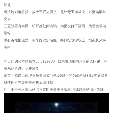
蛟龙
道法施威电符猛 战士逞强火腾空 龙纹骨玉加裁决 对酒当歌铲
皇宫
三更战罢有余悸 旷野处处闻哀鸿 为报友仇下祖玛 为雪妻恨清
蜈蚣
哪有英雄怕诅咒 何来好汉惧名红 终日征战沙场上 怕死莫来传
奇中
即日起购买本站版本qq 8129780 如果发现影响开区的大问题，可
联系站长进行免费修复，
细节问题自己处理不负责细节问题,50以下的为低价福利版本提取素
材使用不在处理任何售后请须知
注：由于开区演示站点不定时更新更换版本 具体以本帖演示为准