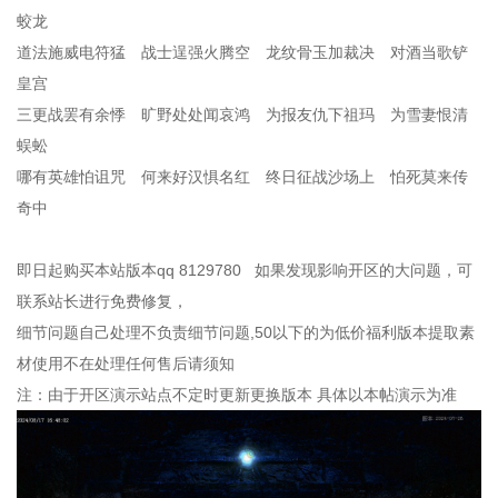
蛟龙
道法施威电符猛 战士逞强火腾空 龙纹骨玉加裁决 对酒当歌铲
皇宫
三更战罢有余悸 旷野处处闻哀鸿 为报友仇下祖玛 为雪妻恨清
蜈蚣
哪有英雄怕诅咒 何来好汉惧名红 终日征战沙场上 怕死莫来传
奇中
即日起购买本站版本qq 8129780 如果发现影响开区的大问题，可
联系站长进行免费修复，
细节问题自己处理不负责细节问题,50以下的为低价福利版本提取素
材使用不在处理任何售后请须知
注：由于开区演示站点不定时更新更换版本 具体以本帖演示为准