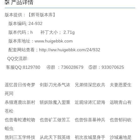
产品详情
版本提供：【辉哥版本库】
版本编码; 24-932
版本代码；h 补丁大小； 2.71g
版本库地址：www.huigebbk.com
配套网站查看；http://ww.huigebbk.com/24/932
QQ交流群:
客服QQ:8129780 ④群 ：736028679 ⑤群：933070625
遥忆昔日传奇梦 剑影刀光杀气浓 兄弟情深悲欢共 夫妻恩爱生
死同
杀猫逐鹿出新村 斩妖除魔入盟重 近观绿涛汇碧海 远眺青山有
苍松
也曾毒蛇遭蛇吻 也曾矿工做苦工 也曾惊喜暴神兵 也曾郁闷砍
蛆虫
熬到三五学终技 从此天下我英雄 初次攻城显身手 沙城遍地是