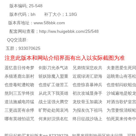
版本编码; 25-548
版本代码；bh 补丁大小；1.18G
版本库地址：www.58bbk.com
配套网站查看；http://ww.huigebbk.com/25/548
QQ交流群:
五群；933070625
注意此版本和网站介绍界面有出入以实际截图为准
遥忆昔日传奇梦 剑影刀光杀气浓 兄弟情深悲欢共 夫妻恩爱生死
杀猫逐鹿出新村 斩妖除魔入盟重 近观绿涛汇碧海 远眺青山有苍
也曾毒蛇遭蛇吻 也曾矿工做苦工 也曾惊喜暴神兵 也曾郁闷砍蛆
熬到三五学终技 从此天下我英雄 初次攻城显身手 沙城遍地是蛟
道法施威电符猛 战士逞强火腾空 龙纹骨玉加裁决 对酒当歌铲皇
三更战罢有余悸 旷野处处闻哀鸿 为报友仇下祖玛 为雪妻恨清蜈
哪有英雄怕诅咒 何来好汉惧名红 终日征战沙场上 怕死莫来传奇
即日起购买本站版本qq 87329279 如果发现影响开区的大问题，