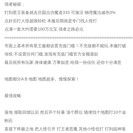
强者秘籍：
打到星王装备就去庄园点功魔道333 可激活 物理魔法减伤3%
点好后打人怪超级轻松.本服后期就是专门找人怪打
点满一套大约需要100万元宝.强者之路必点
======================================================
市面上基本所有星王服都设置充值门槛！不充值都不能玩.本服打破
传统.不设置任何门槛.发现有充值门槛官方全额退款
最后祝所有玩家.身体健康.万事如意.给我一份信任.还你十分满意
地图都分A B 地图 地图超多。慢慢探索！
最强攻略:
落地 领取回馈以后 然后开个狂暴 顶个爵位 随便找个地图打10个金
刚石
直接下终极之地 把人怪引开 打王者恶魔 其他小怪也打 打到战神项