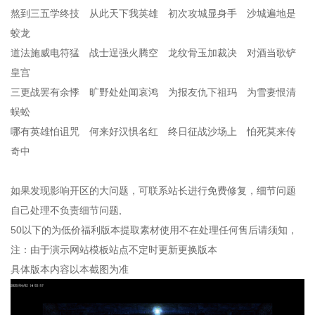
熬到三五学终技 从此天下我英雄 初次攻城显身手 沙城遍地是
蛟龙
道法施威电符猛 战士逞强火腾空 龙纹骨玉加裁决 对酒当歌铲
皇宫
三更战罢有余悸 旷野处处闻哀鸿 为报友仇下祖玛 为雪妻恨清
蜈蚣
哪有英雄怕诅咒 何来好汉惧名红 终日征战沙场上 怕死莫来传
奇中
如果发现影响开区的大问题，可联系站长进行免费修复，细节问题
自己处理不负责细节问题,
50以下的为低价福利版本提取素材使用不在处理任何售后请须知，
注：由于演示网站模板站点不定时更新更换版本
具体版本内容以本截图为准