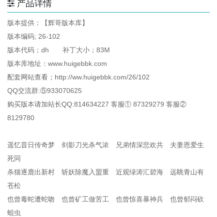
产品详情
版本提供：【辉哥版本库】
版本编码; 26-102
版本代码；dh 补丁大小；83M
版本库地址：www.huigebbk.com
配套网站查看；http://ww.huigebbk.com/26/102
QQ交流群:⑤933070625
购买版本请加站长QQ:814634227 客服① 87329279 客服②
8129780
遥忆昔日传奇梦 剑影刀光杀气浓 兄弟情深悲欢共 夫妻恩爱生
死同
杀猫逐鹿出新村 斩妖除魔入盟重 近观绿涛汇碧海 远眺青山有
苍松
也曾毒蛇遭蛇吻 也曾矿工做苦工 也曾惊喜暴神兵 也曾郁闷砍
蛆虫