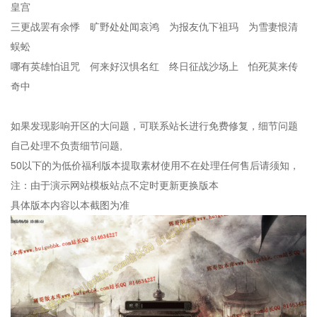
皇宫
三更战罢有余悸 旷野处处闻哀鸿 为报友仇下祖玛 为雪妻恨清
蜈蚣
哪有英雄怕诅咒 何来好汉惧名红 终日征战沙场上 怕死莫来传
奇中
如果发现影响开区的大问题，可联系站长进行免费修复，细节问题
自己处理不负责细节问题,
50以下的为低价福利版本提取素材使用不在处理任何售后请须知，
注：由于演示网站模板站点不定时更新更换版本
具体版本内容以本截图为准