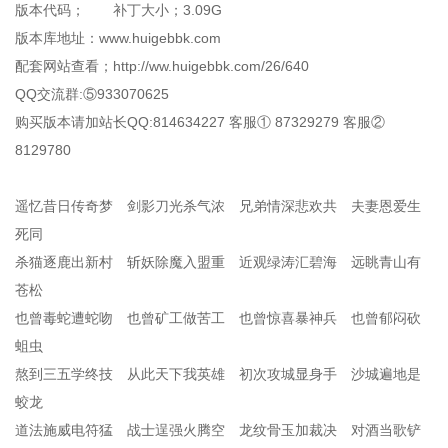
版本代码； 补丁大小；3.09G
版本库地址：www.huigebbk.com
配套网站查看；http://ww.huigebbk.com/26/640
QQ交流群:⑤933070625
购买版本请加站长QQ:814634227 客服① 87329279 客服②
8129780
遥忆昔日传奇梦 剑影刀光杀气浓 兄弟情深悲欢共 夫妻恩爱生
死同
杀猫逐鹿出新村 斩妖除魔入盟重 近观绿涛汇碧海 远眺青山有
苍松
也曾毒蛇遭蛇吻 也曾矿工做苦工 也曾惊喜暴神兵 也曾郁闷砍
蛆虫
熬到三五学终技 从此天下我英雄 初次攻城显身手 沙城遍地是
蛟龙
道法施威电符猛 战士逞强火腾空 龙纹骨玉加裁决 对酒当歌铲