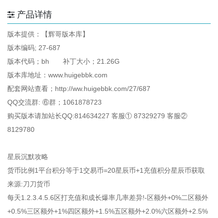
产品详情
版本提供：【辉哥版本库】
版本编码; 27-687
版本代码；bh 补丁大小；21.26G
版本库地址：www.huigebbk.com
配套网站查看；http://ww.huigebbk.com/27/687
QQ交流群: ⑥群；1061878723
购买版本请加站长QQ:814634227 客服① 87329279 客服②
8129780
星辰沉默攻略
货币比例1平台积分等于1交易币=20星辰币+1充值积分星辰币获取
来源:刀刀货币
每天1.2.3.4.5.6区打充值和成长爆率几率差异!-区额外+0%二区额外
+0.5%三区额外+1%四区额外+1.5%五区额外+2.0%六区额外+2.5%