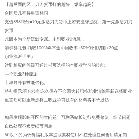
【越后面的区，刀刀货币打的越快，爆率越高】
合区后几率将重置相同
充值398积分=10元激活刀刀货币上游戏温馨提醒。第一先激活刀刀
货币
此版本为全新沉默专属。主副职业9流派，
加群群礼包:领取100%爆率金币回收率+50%对怪切割+20点
职业流派「主」
达到相应的等级可通过书页选择的本职业学习的技能。
—个职业3种流派
土城野外有技能强化。
特别提示:强化技能永久保存不会因为转职换职业清除重新选择职业
重置后可以重新选择主职业学习技育的材料将不予退还
如果发现影响开区的大问题，可联系站长进行免费修复，细节问题
自己处理不负责细节问题,
50以下的为低价福利版本提取素材使用不在处理任何售后请须知，