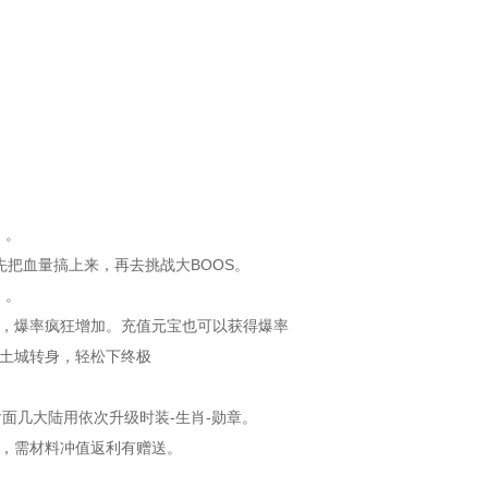
）。
先把血量搞上来，再去挑战大BOOS。
）。
狂暴，爆率疯狂增加。充值元宝也可以获得爆率
回土城转身，轻松下终极
后面几大陆用依次升级时装-生肖-勋章。
仙，需材料冲值返利有赠送。