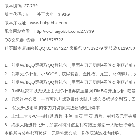
版本编码; 27-739
版本代码；h 补丁大小；3.91G
版本库地址：www.huigebbk.com
配套网站查看；http://ww.huigebbk.com/27/739
QQ交流群: ⑥群；1061878723
购买版本请加站长QQ:814634227 客服① 87329279 客服② 8129780
1、前期先加QQ群领取QQ群礼包（里面有刀刀切割+召唤金刚葫芦娃
2、前期先打小怪、小BOOS，获得装备、金刚石、元宝、材料碎片，
1、前期先加QQ群领取QQ群礼包（里面有刀刀切割+召唤金刚葫芦娃
2、RMB玩家可以无视上面先打小怪再搞血量,冲RMB点开通沙捐+
3、升级终生会员，一直可以升级到最终大陆.升级会员赠送金刚石，
4、.优先升级勋章,附带刀刀切割,高级还能增加爆率
5、土城上方NPC一键打造盾牌-斗笠-血石-宝石-盾牌。材料及元宝去
6、终级大陆进行飞升，所需材料冲值返利有赠送.最后一大陆进行修
本服所有装备都可掉落，无需特意合成，具体玩法游戏内体验。