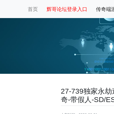
首页
辉哥论坛登录入口
传奇端
27-739独家
奇-带假人-SD/