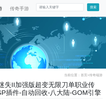
搜索
游
传奇手游
当前位置：
首页
>
传奇端游
永劫迷失II加强版超变无限刀单职业传
ESP插件-自动回收-八大陆-GOM引擎