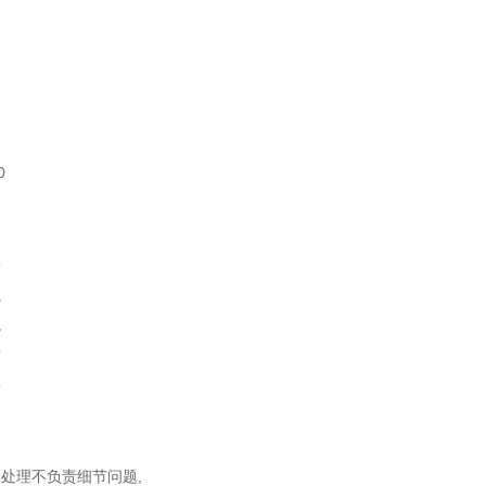
0
同
松
虫
龙
宫
蚣
中
处理不负责细节问题,