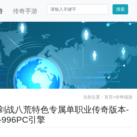
搜索
游
传奇手游
当前位置：
首页
>
传奇端游
残剑剑战八荒特色专属单职业传奇版本-
996PC引擎