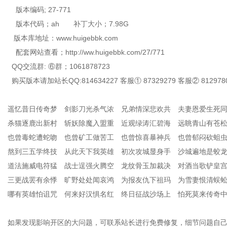
版本编码; 27-771
版本代码；ah 补丁大小；7.98G
版本库地址：www.huigebbk.com
配套网站查看；http://ww.huigebbk.com/27/771
QQ交流群: ⑥群；1061878723
购买版本请加站长QQ:814634227 客服① 87329279 客服② 812978
遥忆昔日传奇梦 剑影刀光杀气浓 兄弟情深悲欢共 夫妻恩爱生死
杀猫逐鹿出新村 斩妖除魔入盟重 近观绿涛汇碧海 远眺青山有苍
也曾毒蛇遭蛇吻 也曾矿工做苦工 也曾惊喜暴神兵 也曾郁闷砍蛆
熬到三五学终技 从此天下我英雄 初次攻城显身手 沙城遍地是蛟
道法施威电符猛 战士逞强火腾空 龙纹骨玉加裁决 对酒当歌铲皇
三更战罢有余悸 旷野处处闻哀鸿 为报友仇下祖玛 为雪妻恨清蜈
哪有英雄怕诅咒 何来好汉惧名红 终日征战沙场上 怕死莫来传奇
如果发现影响开区的大问题，可联系站长进行免费修复，细节问题自己