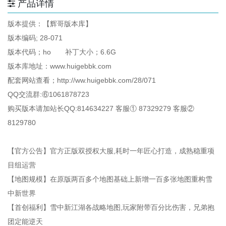
产品详情
版本提供：【辉哥版本库】
版本编码; 28-071
版本代码；ho 补丁大小；6.6G
版本库地址：www.huigebbk.com
配套网站查看；http://ww.huigebbk.com/28/071
QQ交流群:⑥1061878723
购买版本请加站长QQ:814634227 客服① 87329279 客服②
8129780
【官方公告】官方正版双授权大服,耗时一年匠心打造，成熟稳重项
目组运营
【地图规模】在原版两百多个地图基础上新增一百多张地图重构雪
中新世界
【首创福利】雪中新江湖各战略地图,玩家附带百分比伤害，兄弟抱
团定能逆天