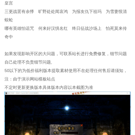
皇宫
三更战罢有余悸 旷野处处闻哀鸿 为报友仇下祖玛 为雪妻恨清
蜈蚣
哪有英雄怕诅咒 何来好汉惧名红 终日征战沙场上 怕死莫来传
奇中
如果发现影响开区的大问题，可联系站长进行免费修复，细节问题
自己处理不负责细节问题,
50以下的为低价福利版本提取素材使用不在处理任何售后请须知，
注：由于演示网站模板站点
不定时更新更换版本具体版本内容以本截图为准