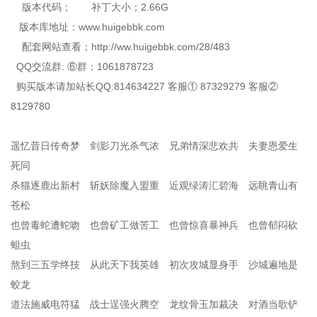
版本代码； 补丁大小；2.66G
版本库地址：www.huigebbk.com
配套网站查看；http://ww.huigebbk.com/28/483
QQ交流群: ⑥群；1061878723
购买版本请加站长QQ:814634227 客服① 87329279 客服②
8129780
遥忆昔日传奇梦 剑影刀光杀气浓 兄弟情深悲欢共 夫妻恩爱生
死同
杀猫逐鹿出新村 斩妖除魔入盟重 近观绿涛汇碧海 远眺青山有
苍松
也曾毒蛇遭蛇吻 也曾矿工做苦工 也曾惊喜暴神兵 也曾郁闷砍
蛆虫
熬到三五学终技 从此天下我英雄 初次攻城显身手 沙城遍地是
蛟龙
道法施威电符猛 战士逞强火腾空 龙纹骨玉加裁决 对酒当歌铲