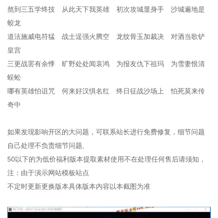
熬到三五学终技 从此天下我英雄 初次攻城显身手 沙城遍地是
蛟龙
道法施威电符猛 战士逞强火腾空 龙纹骨玉加裁决 对酒当歌铲
皇宫
三更战罢有余悸 旷野处处闻哀鸿 为报友仇下祖玛 为雪妻恨清
蜈蚣
哪有英雄怕诅咒 何来好汉惧名红 终日征战沙场上 怕死莫来传
奇中
如果发现影响开区的大问题，可联系站长进行免费修复，细节问题
自己处理不负责细节问题,
50以下的为低价福利版本提取素材使用不在处理任何售后请须知，
注：由于演示网站模板站点
不定时更新更换版本具体版本内容以本截图为准