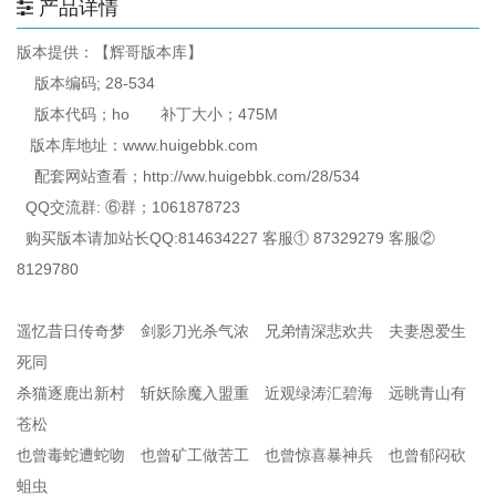
产品详情
版本提供：【辉哥版本库】
版本编码; 28-534
版本代码；ho 补丁大小；475M
版本库地址：www.huigebbk.com
配套网站查看；http://ww.huigebbk.com/28/534
QQ交流群: ⑥群；1061878723
购买版本请加站长QQ:814634227 客服① 87329279 客服②
8129780
遥忆昔日传奇梦 剑影刀光杀气浓 兄弟情深悲欢共 夫妻恩爱生
死同
杀猫逐鹿出新村 斩妖除魔入盟重 近观绿涛汇碧海 远眺青山有
苍松
也曾毒蛇遭蛇吻 也曾矿工做苦工 也曾惊喜暴神兵 也曾郁闷砍
蛆虫