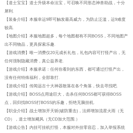
【道士宝宝】道士升级本命法宝，可召唤不同形态神兽助战，十分
犀利.
【装备介绍】本服幸运9即可触发最高威力，为防止泛滥，运9难度
较高.
【地图介绍】本服地图超多，每个地图都有不同BOSS，不同地图产
出不同物品，更具探索乐趣.
【游戏消费】唯一消费仅20元成长礼包，礼包内容可打怪产出，无
任何强制隐藏消费，真公益养老.
【游戏介绍】本服承诺：任何你看到的东西，都可通过打怪产出，
没有任何特殊福利，全部靠打.
【游戏介绍】传闻远古十大神器散落在各个角落，快去寻找吧.
【游戏介绍】BOSS点用途巨大，击杀任何BOSS都可获得BOSS
点，回归找BOSS打BOSS的乐趣，拒绝无脑挂机.
【职业介绍】战士增加开天斩(破防重击)，法师增加流星火雨（无
CD），道士增加飓风（无CD加大范围.）
【游戏公告】内挂可挂机打怪，本服对外挂零容忍，加入举报系统