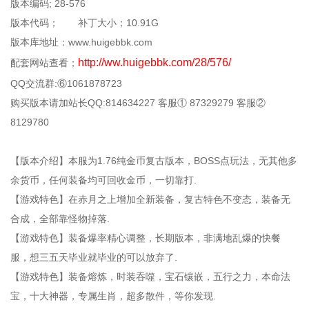
版本编码; 28-576
版本代码； 补丁大小；10.91G
版本库地址：www.huigebbk.com
http://ww.huigebbk.com/28/576/
配套网站查看；
QQ交流群:⑥1061878723
购买版本请加站长QQ:814634227 客服① 87329279 客服②
8129780
【版本介绍】本服为1.76纯金币复古版本，BOSS点玩法，无其他多
余货币，任何装备均可回收金币，一切靠打.
【游戏特色】在赤月之上增加全新装备，复古特色不变态，装备无
合成，全部靠怪物掉落.
【游戏特色】装备爆率精心调整，长期版本，非满地乱爆的快餐
服，想三五天毕业就毕业的可以放弃了.
【游戏特色】装备熔炼，时装吞噬，宝石镶嵌，五行之力，本命法
宝，十大神器，专属生肖，超多散件，等你发现.