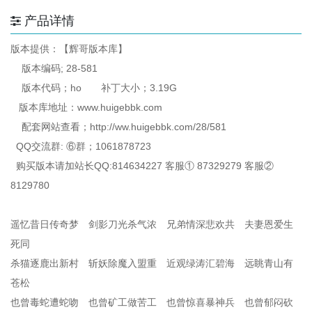
产品详情
版本提供：【辉哥版本库】
版本编码; 28-581
版本代码；ho 补丁大小；3.19G
版本库地址：www.huigebbk.com
配套网站查看；http://ww.huigebbk.com/28/581
QQ交流群: ⑥群；1061878723
购买版本请加站长QQ:814634227 客服① 87329279 客服②
8129780
遥忆昔日传奇梦 剑影刀光杀气浓 兄弟情深悲欢共 夫妻恩爱生
死同
杀猫逐鹿出新村 斩妖除魔入盟重 近观绿涛汇碧海 远眺青山有
苍松
也曾毒蛇遭蛇吻 也曾矿工做苦工 也曾惊喜暴神兵 也曾郁闷砍