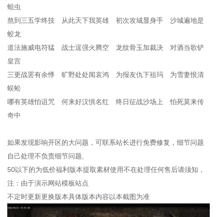
蛆虫
熬到三五学终技 从此天下我英雄 初次攻城显身手 沙城遍地是
蛟龙
道法施威电符猛 战士逞强火腾空 龙纹骨玉加裁决 对酒当歌铲
皇宫
三更战罢有余悸 旷野处处闻哀鸿 为报友仇下祖玛 为雪妻恨清
蜈蚣
哪有英雄怕诅咒 何来好汉惧名红 终日征战沙场上 怕死莫来传
奇中
如果发现影响开区的大问题，可联系站长进行免费修复，细节问题
自己处理不负责细节问题,
50以下的为低价福利版本提取素材使用不在处理任何售后请须知，
注：由于演示网站模板站点
不定时更新更换版本具体版本内容以本截图为准