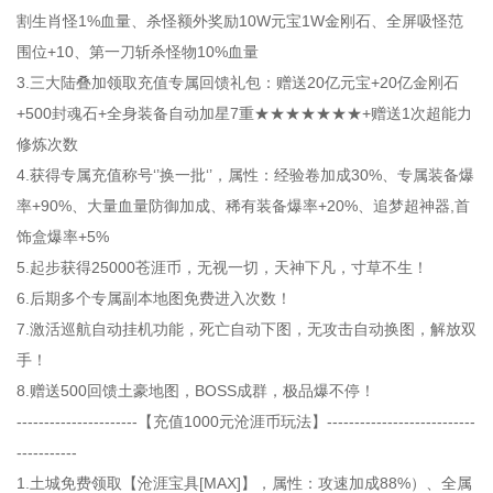
割生肖怪1%血量、杀怪额外奖励10W元宝1W金刚石、全屏吸怪范
围位+10、第一刀斩杀怪物10%血量
3.三大陆叠加领取充值专属回馈礼包：赠送20亿元宝+20亿金刚石
+500封魂石+全身装备自动加星7重★★★★★★★+赠送1次超能力
修炼次数
4.获得专属充值称号‘’换一批‘’，属性：经验卷加成30%、专属装备爆
率+90%、大量血量防御加成、稀有装备爆率+20%、追梦超神器,首
饰盒爆率+5%
5.起步获得25000苍涯币，无视一切，天神下凡，寸草不生！
6.后期多个专属副本地图免费进入次数！
7.激活巡航自动挂机功能，死亡自动下图，无攻击自动换图，解放双
手！
8.赠送500回馈土豪地图，BOSS成群，极品爆不停！
----------------------【充值1000元沧涯币玩法】---------------------------
-----------
1.土城免费领取【沧涯宝具[MAX]】，属性：攻速加成88%）、全属