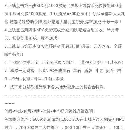
3.上线点击第三步NPC凭1000累充（屏幕上方货币兑换按钮500苍
涯币即可兑换1000累充，10元充值=500苍涯币）领取全部新人大礼
包,赠送特殊赞助令牌,额外赠送大量元宝积分,爆率加成,十步一杀！
4.上线点击第四步NPC免费完成沙城捐献,赠送自动回收、半月弯
刀、切割伤害加成、爆率加成！
5.上线点击第五步NPC光环使者开启刀刀红绿毒、刀刀冰冻、全屏
吸怪技能！
6. 下图打怪攒元宝--元宝可兑换金刚石--（背包沧涯银行可以兑换）
7. 积累一定财富--土城NPC合成血石--星石--盾牌--斗笠--勋章--转
生--称号--切割--时装--生肖--等级
8. 接下来就是砍怪升级下各大陆升级身上的装备合特殊。
-----------------------------------------------------------------------------------
-------
等级-特殊-称号-切割-时装-生肖提升路线详细说明：
等级提升线路：500级以前靠泡点500-700在土城左边人物提升NPC
提升 → 700-900在二大陆提升 → 900-1388在三大陆提升 → 1388-