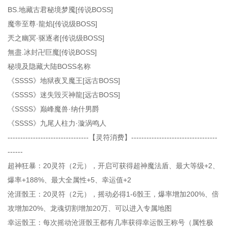
BS.地藏古君秘境梦魇[传说BOSS]
魔帝至尊·龍焰[传说级BOSS]
兲之幽冥·驱逐者[传说级BOSS]
無盡.冰封卍巨魔[传说BOSS]
秘境及隐藏大陆BOSS名称
《SSSS》地狱夜叉魔王[远古BOSS]
《SSSS》迷失毁灭神龍[远古BOSS]
《SSSS》巅峰魔兽·纳什男爵
《SSSS》九尾人柱力·漩涡鸣人
--------------------------------【灵符消费】----------------------------------
------
超神狂暴：20灵符（2元），开启可获得超神魔法盾、最大等级+2、
爆率+188%、最大全属性+5、幸运值+2
沧涯骰王：20灵符（2元），摇动必得1-6骰王，爆率增加200%、倍
攻增加20%、龙魂切割增加20万、可以进入专属地图
幸运骰王：每次摇动沧涯骰王都有几率获得幸运骰王称号（属性极