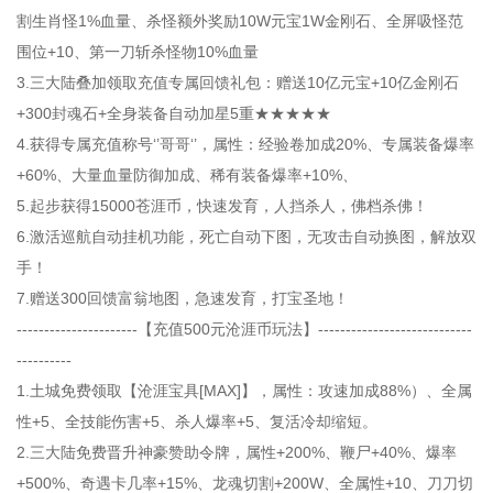
割生肖怪1%血量、杀怪额外奖励10W元宝1W金刚石、全屏吸怪范
围位+10、第一刀斩杀怪物10%血量
3.三大陆叠加领取充值专属回馈礼包：赠送10亿元宝+10亿金刚石
+300封魂石+全身装备自动加星5重★★★★★
4.获得专属充值称号‘’哥哥‘’，属性：经验卷加成20%、专属装备爆率
+60%、大量血量防御加成、稀有装备爆率+10%、
5.起步获得15000苍涯币，快速发育，人挡杀人，佛档杀佛！
6.激活巡航自动挂机功能，死亡自动下图，无攻击自动换图，解放双
手！
7.赠送300回馈富翁地图，急速发育，打宝圣地！
----------------------【充值500元沧涯币玩法】----------------------------
----------
1.土城免费领取【沧涯宝具[MAX]】，属性：攻速加成88%）、全属
性+5、全技能伤害+5、杀人爆率+5、复活冷却缩短。
2.三大陆免费晋升神豪赞助令牌，属性+200%、鞭尸+40%、爆率
+500%、奇遇卡几率+15%、龙魂切割+200W、全属性+10、刀刀切