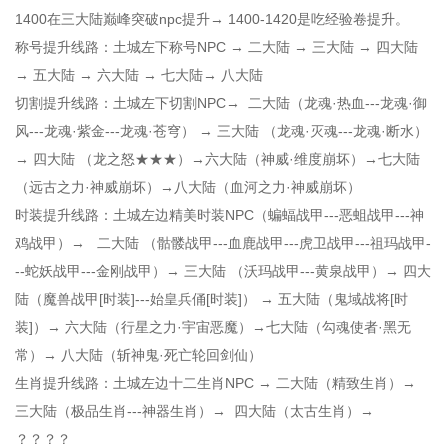
1400在三大陆巅峰突破npc提升→ 1400-1420是吃经验卷提升。
称号提升线路：土城左下称号NPC → 二大陆 → 三大陆 → 四大陆
→ 五大陆 → 六大陆 → 七大陆→ 八大陆
切割提升线路：土城左下切割NPC→ 二大陆（龙魂·热血---龙魂·御
风---龙魂·紫金---龙魂·苍穹） → 三大陆 （龙魂·灭魂---龙魂·断水）
→ 四大陆 （龙之怒★★★）→六大陆（神威·维度崩坏）→七大陆
（远古之力·神威崩坏）→八大陆（血河之力·神威崩坏）
时装提升线路：土城左边精美时装NPC（蝙蝠战甲---恶蛆战甲---神
鸡战甲）→ 二大陆 （骷髅战甲---血鹿战甲---虎卫战甲---祖玛战甲-
--蛇妖战甲---金刚战甲）→ 三大陆 （沃玛战甲---黄泉战甲）→ 四大
陆（魔兽战甲[时装]---始皇兵俑[时装]） → 五大陆（鬼域战将[时
装]）→ 六大陆（行星之力·宇宙恶魔）→七大陆（勾魂使者·黑无
常）→ 八大陆（斩神鬼·死亡轮回剑仙）
生肖提升线路：土城左边十二生肖NPC → 二大陆（精致生肖）→
三大陆（极品生肖---神器生肖）→ 四大陆（太古生肖）→
？？？？