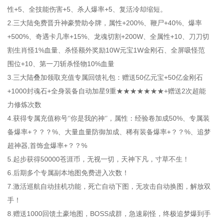
性+5、全技能伤害+5、杀人爆率+5、复活冷却缩短。
2.三大陆免费晋升神豪赞助令牌，属性+200%、鞭尸+40%、爆率
+500%、奇遇卡几率+15%、龙魂切割+200W、全属性+10、刀刀切
割生肖怪1%血量、杀怪额外奖励10W元宝1W金刚石、全屏吸怪范
围位+10、第一刀斩杀怪物10%血量
3.三大陆叠加领取充值专属回馈礼包：赠送50亿元宝+50亿金刚石
+1000封魂石+全身装备自动加星9重★★★★★★★+赠送2次超能
力修炼次数
4.获得专属充值称号‘’你是我的神‘’，属性：经验卷加成50%、专属装
备爆率+？？？%、大量血量防御加成、稀有装备爆率+？？%、追梦
超神器,首饰盒爆率+？？%
5.起步获得50000苍涯币，无视一切，天神下凡，寸草不生！
6.后期多个专属副本地图免费进入次数！
7.激活巡航自动挂机功能，死亡自动下图，无攻击自动换图，解放双
手！
8.赠送1000回馈土豪地图，BOSS成群，急速刷怪，终极追梦爆到手