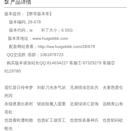
产品详情
版本提供：【辉哥版本库】
版本编码; 28-678
版本代码；ie 补丁大小；6.55G
版本库地址：www.huigebbk.com
配套网站查看；http://ww.huigebbk.com/28/678
QQ交流群: ⑥群；1061878723
购买版本请加站长QQ:814634227 客服① 87329279 客服②
8129780
遥忆昔日传奇梦 剑影刀光杀气浓 兄弟情深悲欢共 夫妻恩爱生
死同
杀猫逐鹿出新村 斩妖除魔入盟重 近观绿涛汇碧海 远眺青山有
苍松
也曾毒蛇遭蛇吻 也曾矿工做苦工 也曾惊喜暴神兵 也曾郁闷砍
蛆虫