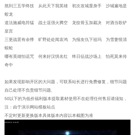
熬到三五学终技 从此天下我英雄 初次攻城显身手 沙城遍地是
蛟龙
道法施威电符猛 战士逞强火腾空 龙纹骨玉加裁决 对酒当歌铲
皇宫
三更战罢有余悸 旷野处处闻哀鸿 为报友仇下祖玛 为雪妻恨清
蜈蚣
哪有英雄怕诅咒 何来好汉惧名红 终日征战沙场上 怕死莫来传
奇中
如果发现影响开区的大问题，可联系站长进行免费修复，细节问题
自己处理不负责细节问题,
50以下的为低价福利版本提取素材使用不在处理任何售后请须知，
注：由于演示网站模板站点
不定时更新更换版本具体版本内容以本截图为准