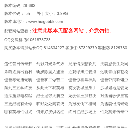
版本编码; 28-692
版本代码； bh 补丁大小；3.99G
版本库地址：www.huigebbk.com
注意此版本无配套网站，介意勿拍。
配套网站查看；
QQ交流群:⑥1061878723
购买版本请加站长QQ:814634227 客服① 87329279 客服② 8129780
遥忆昔日传奇梦 剑影刀光杀气浓 兄弟情深悲欢共 夫妻恩爱生死
杀猫逐鹿出新村 斩妖除魔入盟重 近观绿涛汇碧海 远眺青山有苍
也曾毒蛇遭蛇吻 也曾矿工做苦工 也曾惊喜暴神兵 也曾郁闷砍蛆
熬到三五学终技 从此天下我英雄 初次攻城显身手 沙城遍地是蛟
道法施威电符猛 战士逞强火腾空 龙纹骨玉加裁决 对酒当歌铲皇
三更战罢有余悸 旷野处处闻哀鸿 为报友仇下祖玛 为雪妻恨清蜈
哪有英雄怕诅咒 何来好汉惧名红 终日征战沙场上 怕死莫来传奇
如果发现影响开区的大问题，可联系站长进行免费修复，细节问题自己