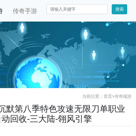
搜索
游
传奇手游
当前位置：
首页
>
传奇端游
仙剑沉默第八季特色攻速无限刀单职业
自动回收-三大陆-翎风引擎