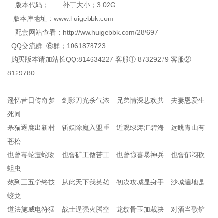
版本代码； 补丁大小；3.02G
版本库地址：www.huigebbk.com
配套网站查看；http://ww.huigebbk.com/28/697
QQ交流群: ⑥群；1061878723
购买版本请加站长QQ:814634227 客服① 87329279 客服②
8129780
遥忆昔日传奇梦 剑影刀光杀气浓 兄弟情深悲欢共 夫妻恩爱生
死同
杀猫逐鹿出新村 斩妖除魔入盟重 近观绿涛汇碧海 远眺青山有
苍松
也曾毒蛇遭蛇吻 也曾矿工做苦工 也曾惊喜暴神兵 也曾郁闷砍
蛆虫
熬到三五学终技 从此天下我英雄 初次攻城显身手 沙城遍地是
蛟龙
道法施威电符猛 战士逞强火腾空 龙纹骨玉加裁决 对酒当歌铲