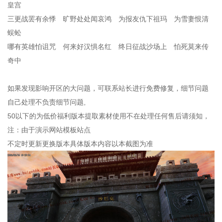
皇宫
三更战罢有余悸 旷野处处闻哀鸿 为报友仇下祖玛 为雪妻恨清
蜈蚣
哪有英雄怕诅咒 何来好汉惧名红 终日征战沙场上 怕死莫来传
奇中
如果发现影响开区的大问题，可联系站长进行免费修复，细节问题
自己处理不负责细节问题,
50以下的为低价福利版本提取素材使用不在处理任何售后请须知，
注：由于演示网站模板站点
不定时更新更换版本具体版本内容以本截图为准