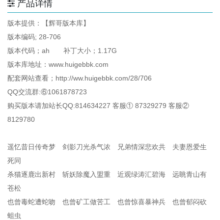
产品详情
版本提供：【辉哥版本库】
版本编码; 28-706
版本代码；ah 补丁大小；1.17G
版本库地址：www.huigebbk.com
配套网站查看；http://ww.huigebbk.com/28/706
QQ交流群:⑥1061878723
购买版本请加站长QQ:814634227 客服① 87329279 客服②
8129780
遥忆昔日传奇梦 剑影刀光杀气浓 兄弟情深悲欢共 夫妻恩爱生
死同
杀猫逐鹿出新村 斩妖除魔入盟重 近观绿涛汇碧海 远眺青山有
苍松
也曾毒蛇遭蛇吻 也曾矿工做苦工 也曾惊喜暴神兵 也曾郁闷砍
蛆虫