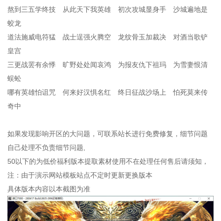
熬到三五学终技 从此天下我英雄 初次攻城显身手 沙城遍地是
蛟龙
道法施威电符猛 战士逞强火腾空 龙纹骨玉加裁决 对酒当歌铲
皇宫
三更战罢有余悸 旷野处处闻哀鸿 为报友仇下祖玛 为雪妻恨清
蜈蚣
哪有英雄怕诅咒 何来好汉惧名红 终日征战沙场上 怕死莫来传
奇中
如果发现影响开区的大问题，可联系站长进行免费修复，细节问题
自己处理不负责细节问题,
50以下的为低价福利版本提取素材使用不在处理任何售后请须知，
注：由于演示网站模板站点不定时更新更换版本
具体版本内容以本截图为准