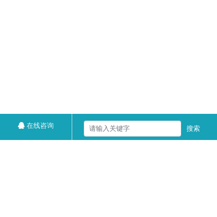
在线咨询
搜索
上一篇：
28-709独家鏖战沉默剧情专属神器攻速单职业服务端-千机
八卦-自动回收-五大陆-翎风引擎