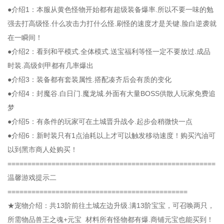
●介绍1：本服从黄色怪物开始都有超级装备爆率.所以不要一味的勉
强去打高级怪.什么攻击力打什么怪.刷怪的速度才是关键.脸白逆袭就
在一瞬间！
●介绍2：看到和平模式.全体模式.送宝福利等怪一定不要放过.成品
时装.高级剑甲都有几率爆出
●介绍3：装备都有套装属性.搭配凑齐后会有质的变化
●介绍4：封魔谷.白日门.魔龙城.外面有大量BOSS供散人玩家免费追
梦
●介绍5：有条件的玩家可在土城晋升战令.起步会稍微快一点
●介绍6：新时装只有1点油耗以上才可以触发移动速度！购买汽油可
以到黑市商人处购买！
====================================================
温馨游戏提示二
=============================================
★宠物介绍：共13阶前往土城左边升级.满13阶宝宝，可召唤两只，
所需物品兽王之魂+元宝 材料所有怪物都有爆.商铺元宝也能买到！