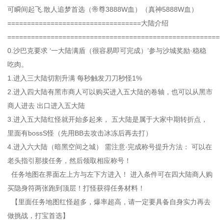
可瞬间起飞.散人追梦首选（帝尊3888W血）（真神5888W血）
==================================大陆介绍
======================================================
0.沙巴克要求 ‘一大陆满盾（很容易即可完成）’参与沙城奖励·稳稳
吃肉。
1.进入三大陆切割升满 每秒触发刀刀秒怪1%
2.进入四大陆有黑市商人可以购买进入五大陆的卷轴，也可以从黑市
商人进去 出口进入五大陆
3.进入五大陆红怪就开始多起来， 五大陆是属于大家中期转折点，
里面有bossS怪（先用BB去攻击冰冻后再去打）
4.进入六大陆（暗黑空间之城） 需注意·完成称号提升方法： 可以在
老头指引那接任务，然后领取相应称号！
任务地图在界面左上方与左下方进入！ 进入条件可在四大陆商人购
买隐身符两张跑到顶层！打怪获得任务材料！
【里面任务地图红怪超多，爆率超高，请一定要具备自身实力再去
做挑战，打宝首选】