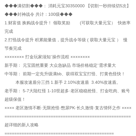
◆◆◆满切割◆◆◆： 消耗元宝30350000 【切割一秒持续切5次】
◆◆◆封神战令 共计：100级◆◆◆
1.财富值 换购战令提升！ 领取奖励 (可获取大量元宝） 快效率
完成
2.打怪战令提升 积累能量值，提升战令等级 ( 获取大量元宝 ） 慢
节奏完成
×××××××× 打金玩家须知ˉ操作流程 ××××××××
新手期： 元宝固然重要 大众急缺品 市场价格稳定ˉ需求量大
中等期： 前期一定先升级满bb、获得双宝宝打怪、打黄色怪快！
本服攻速盾分三挡 1.新手 2.10%攻速盾 3.40%攻速盾。
老手期： 5-7大陆红怪 1-10世超多·老区稳稳抢怪、打金吃肉、账号
超级保值！
×××× 老区激情不断·无限抢怪·憋尿PK·长久激情·复古情怀之作 ××××
====================================================
超详细的新人攻略
=============================================