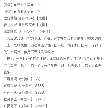
[噩梦]·★三界主宰★【八世】
[噩梦]·★真命天子★【八世】
太始麒麟·邪神修佛者【九世】
青龙神威·杀伐毁灭者【九世】
噩梦唤醒·绝地终极之主【十世】
【顶级BOSS】想要打倒此怪物，需要将自己血量提升至9000W血
以上，怪物属性：自动回血技能，防麻痹，防切割，防毒，无视你
的防御属性，但是不无视伤害吸收，
【怪 物 分布】他们行踪神秘，尤其隐藏神龙，必须经过了他的身上
才会苏醒，第五大陆开始，每个地图一只，只有第七大陆全部都有
较多
三尾魔蝎·≮贪婪≯【SSS】
迷魂宝藏·双子魔王【SSSS】
不死不灭·灾厄魔王【SSSS】
亡灵骑士·≮傲慢≯【SSSSS】
亡灵魔王·≮孜然≯【SSSSSS】