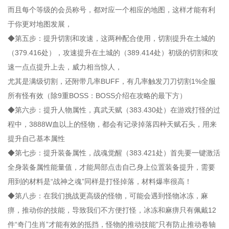
而且每个等级的会员称号，都对应一个相应的地图，这样才能有利
于你更对地图发展，
◆第五步：提升切割和攻速，这两种配合使用，切割提升在土城的
（379.416处），攻速提升在土城的（389.414处）初级的切割和攻
速一点点提升上去，威力相当惊人，
尤其是满级切割，还附带几率BUFF，有几率触发刀刀切割1%全服
所有怪有效（除9重BOSS：BOSS介绍在攻略的最下方）
◆第六步：提升人物属性，真武天赋（383.430处）在游戏打怪的过
程中，3888W血以上的怪物，都会有记录掉落四种天赋石头，用来
提升自己基本属性
◆第七步：提升装备属性，战魂觉醒（383.421处）首先要一键激活
全身装备属性能量值，才能局部点击自己身上位置装备提升，需要
用到的材料是“战神之魂”同样是打怪掉落，材料爆率很高！
◆第八步：在我们挑战更高级的怪物，可能会遇到怪物冰冻，麻
痹，推动你的技能，导致我们不方便打怪，冰冻和麻痹只有佩戴12
件“奇门生肖”才能有效的抵挡，怪物的推动技能"只有防止推动卷轴