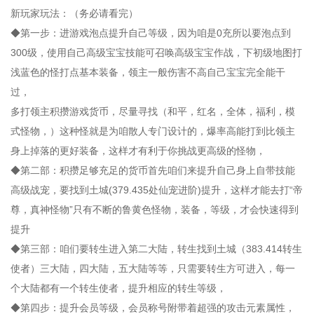
新玩家玩法：（务必请看完）
◆第一步：进游戏泡点提升自己等级，因为咱是0充所以要泡点到
300级，使用自己高级宝宝技能可召唤高级宝宝作战，下初级地图打
浅蓝色的怪打点基本装备，领主一般伤害不高自己宝宝完全能干
过，
多打领主积攒游戏货币，尽量寻找（和平，红名，全体，福利，模
式怪物，）这种怪就是为咱散人专门设计的，爆率高能打到比领主
身上掉落的更好装备，这样才有利于你挑战更高级的怪物，
◆第二部：积攒足够充足的货币首先咱们来提升自己身上自带技能
高级战宠，要找到土城(379.435处仙宠进阶)提升，这样才能去打“帝
尊，真神怪物”只有不断的鲁黄色怪物，装备，等级，才会快速得到
提升
◆第三部：咱们要转生进入第二大陆，转生找到土城（383.414转生
使者）三大陆，四大陆，五大陆等等，只需要转生方可进入，每一
个大陆都有一个转生使者，提升相应的转生等级，
◆第四步：提升会员等级，会员称号附带着超强的攻击元素属性，