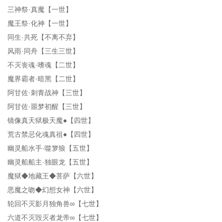
三神祭·真魔【一世】
魔王祭·化神【一世】
同生·共死【不离不弃】
风雨·同舟【三生三世】
不灭丧魂·嗜魂【二世】
魔界霸者·暗黑【二世】
阿甘佐·刺青战神【三世】
阿甘佐·噩梦初醒【三世】
镜像真天狱极天魔●【四世】
荒古禁忌化魂真祖●【四世】
幽灵船水手·噬箩狼【五世】
幽灵船船主·独眼龙【五世】
魔狱◆地藏王◆菩萨【六世】
恶魔之吻◆幻想女神【六世】
轮回不灭影月独角兽∞【七世】
六道不灭毁灭者龙帝∞【七世】