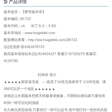
产品详情
版本提供：【辉哥版本库】
版本编码; 28-722
版本代码；ch 补丁大小；5.6G
版本库地址：www.huigebbk.com
配套网站查看；http://ww.huigebbk.com/28/722
QQ交流群:⑥1061878723
购买版本请加站长QQ:814634227 客服① 87329279 客服②
8129780
封神录·简介
▲▲▲▲▲财富值充值 ----提高了10倍充值相等于 1/100充值 满
300可以开一个包区▲▲▲▲▲▲
游戏定义长期版本想两天终极者请换服，不限制白嫖玩家只要你有
时间一样可以玩到顶级
长久耐玩类型游戏.只要肯打一样可以起号.前中期打到一把好的武器