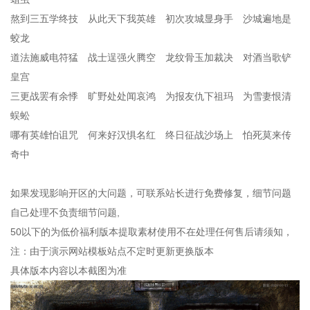
熬到三五学终技 从此天下我英雄 初次攻城显身手 沙城遍地是
蛟龙
道法施威电符猛 战士逞强火腾空 龙纹骨玉加裁决 对酒当歌铲
皇宫
三更战罢有余悸 旷野处处闻哀鸿 为报友仇下祖玛 为雪妻恨清
蜈蚣
哪有英雄怕诅咒 何来好汉惧名红 终日征战沙场上 怕死莫来传
奇中
如果发现影响开区的大问题，可联系站长进行免费修复，细节问题
自己处理不负责细节问题,
50以下的为低价福利版本提取素材使用不在处理任何售后请须知，
注：由于演示网站模板站点不定时更新更换版本
具体版本内容以本截图为准