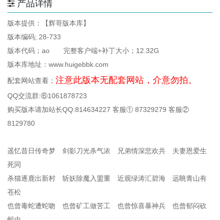
产品详情
版本提供：【辉哥版本库】
版本编码; 28-733
版本代码；ao 完整客户端+补丁大小；12.32G
版本库地址：www.huigebbk.com
注意此版本无配套网站，介意勿拍。
配套网站查看；
QQ交流群:⑥1061878723
购买版本请加站长QQ:814634227 客服① 87329279 客服②
8129780
遥忆昔日传奇梦 剑影刀光杀气浓 兄弟情深悲欢共 夫妻恩爱生
死同
杀猫逐鹿出新村 斩妖除魔入盟重 近观绿涛汇碧海 远眺青山有
苍松
也曾毒蛇遭蛇吻 也曾矿工做苦工 也曾惊喜暴神兵 也曾郁闷砍
蛆虫