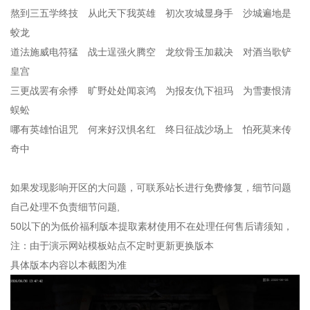
熬到三五学终技 从此天下我英雄 初次攻城显身手 沙城遍地是
蛟龙
道法施威电符猛 战士逞强火腾空 龙纹骨玉加裁决 对酒当歌铲
皇宫
三更战罢有余悸 旷野处处闻哀鸿 为报友仇下祖玛 为雪妻恨清
蜈蚣
哪有英雄怕诅咒 何来好汉惧名红 终日征战沙场上 怕死莫来传
奇中
如果发现影响开区的大问题，可联系站长进行免费修复，细节问题
自己处理不负责细节问题,
50以下的为低价福利版本提取素材使用不在处理任何售后请须知，
注：由于演示网站模板站点不定时更新更换版本
具体版本内容以本截图为准