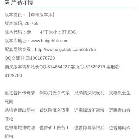
产品详情
版本提供：【辉哥版本库】
版本编码; 28-755
版本代码；dh 补丁大小；37.83G
版本库地址：www.huigebbk.com
配套网站查看；http://ww.huigebbk.com/28/755
QQ交流群:⑥1061878723
购买版本请加站长QQ:814634227 客服① 87329279 客服②
8129780
遥忆昔日传奇梦 剑影刀光杀气浓 兄弟情深悲欢共 夫妻恩爱生
死同
杀猫逐鹿出新村 斩妖除魔入盟重 近观绿涛汇碧海 远眺青山有
苍松
也曾毒蛇遭蛇吻 也曾矿工做苦工 也曾惊喜暴神兵 也曾郁闷砍
蛆虫