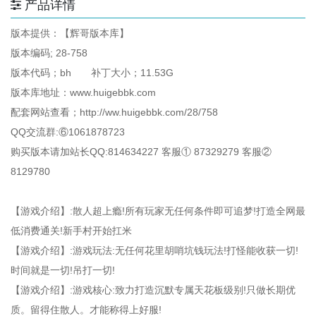
产品详情
版本提供：【辉哥版本库】
版本编码; 28-758
版本代码；bh 补丁大小；11.53G
版本库地址：www.huigebbk.com
配套网站查看；http://ww.huigebbk.com/28/758
QQ交流群:⑥1061878723
购买版本请加站长QQ:814634227 客服① 87329279 客服②
8129780
【游戏介绍】:散人超上瘾!所有玩家无任何条件即可追梦!打造全网最
低消费通关!新手村开始扛米
【游戏介绍】:游戏玩法:无任何花里胡哨坑钱玩法!打怪能收获一切!
时间就是一切!吊打一切!
【游戏介绍】:游戏核心:致力打造沉默专属天花板级别!只做长期优
质。留得住散人。才能称得上好服!