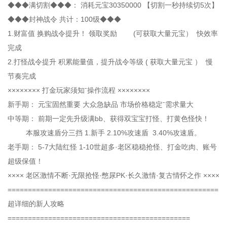
◆◆◆满切割◆◆◆： 消耗元宝30350000 【切割一秒持续切5次】
◆◆◆封神战令 共计：100级◆◆◆
1.财富值 换购战令提升！ 领取奖励 (可获取大量元宝） 快效率
完成
2.打怪战令提升 积累能量值，提升战令等级 ( 获取大量元宝 ） 慢
节奏完成
×××××××× 打金玩家须知ˉ操作流程 ××××××××
新手期： 元宝固然重要 大众急缺品 市场价格稳定ˉ需求量大
中等期： 前期一定先升级满bb、获得双宝宝打怪、打黄色怪快！
本服攻速盾分三挡 1.新手 2.10%攻速盾 3.40%攻速盾。
老手期： 5-7大陆红怪 1-10世超多·老区稳稳抢怪、打金吃肉、账号
超级保值！
×××× 老区激情不断·无限抢怪·憋尿PK·长久激情·复古情怀之作 ××××
====================================================
超详细的新人攻略
=============================================