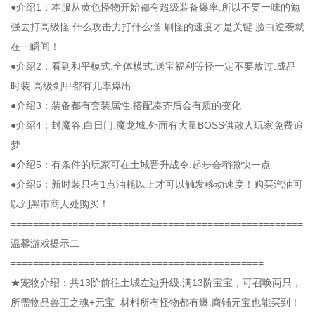
●介绍1：本服从黄色怪物开始都有超级装备爆率.所以不要一味的勉
强去打高级怪.什么攻击力打什么怪.刷怪的速度才是关键.脸白逆袭就
在一瞬间！
●介绍2：看到和平模式.全体模式.送宝福利等怪一定不要放过.成品
时装.高级剑甲都有几率爆出
●介绍3：装备都有套装属性.搭配凑齐后会有质的变化
●介绍4：封魔谷.白日门.魔龙城.外面有大量BOSS供散人玩家免费追
梦
●介绍5：有条件的玩家可在土城晋升战令.起步会稍微快一点
●介绍6：新时装只有1点油耗以上才可以触发移动速度！购买汽油可
以到黑市商人处购买！
====================================================
温馨游戏提示二
=============================================
★宠物介绍：共13阶前往土城左边升级.满13阶宝宝，可召唤两只，
所需物品兽王之魂+元宝 材料所有怪物都有爆.商铺元宝也能买到！