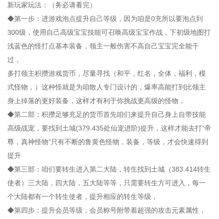
新玩家玩法：（务必请看完）
◆第一步：进游戏泡点提升自己等级，因为咱是0充所以要泡点到
300级，使用自己高级宝宝技能可召唤高级宝宝作战，下初级地图打
浅蓝色的怪打点基本装备，领主一般伤害不高自己宝宝完全能干
过，
多打领主积攒游戏货币，尽量寻找（和平，红名，全体，福利，模
式怪物，）这种怪就是为咱散人专门设计的，爆率高能打到比领主
身上掉落的更好装备，这样才有利于你挑战更高级的怪物，
◆第二部：积攒足够充足的货币首先咱们来提升自己身上自带技能
高级战宠，要找到土城(379.435处仙宠进阶)提升，这样才能去打“帝
尊，真神怪物”只有不断的鲁黄色怪物，装备，等级，才会快速得到
提升
◆第三部：咱们要转生进入第二大陆，转生找到土城（383.414转生
使者）三大陆，四大陆，五大陆等等，只需要转生方可进入，每一
个大陆都有一个转生使者，提升相应的转生等级，
◆第四步：提升会员等级，会员称号附带着超强的攻击元素属性，