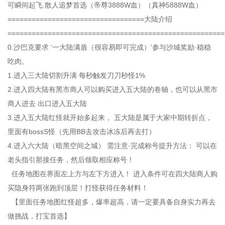
可瞬间起飞.散人追梦首选（帝尊3888W血）（真神5888W血）
==================================大陆介绍
======================================================
0.沙巴克要求 ‘一大陆满盾（很容易即可完成）’参与沙城奖励·稳稳
吃肉。
1.进入三大陆切割升满 每秒触发刀刀秒怪1%
2.进入四大陆有黑市商人可以购买进入五大陆的卷轴，也可以从黑市
商人进去 出口进入五大陆
3.进入五大陆红怪就开始多起来， 五大陆是属于大家中期转折点，
里面有bossS怪（先用BB去攻击冰冻后再去打）
4.进入六大陆（暗黑空间之城） 需注意·完成称号提升方法： 可以在
老头指引那接任务，然后领取相应称号！
任务地图在界面左上方与左下方进入！ 进入条件可在四大陆商人购
买隐身符两张跑到顶层！打怪获得任务材料！
【里面任务地图红怪超多，爆率超高，请一定要具备自身实力再去
做挑战，打宝首选】