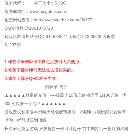
版本代码； 补丁大小；5.62G
版本库地址：www.huigebbk.com
配套网站查看；http://ww.huigebbk.com/28/777
QQ交流群:⑥1061878723
购买版本请加站长QQ:814634227 客服① 87329279 客服②
8129780
1.修复了全屏吸怪等自定义技能无法使用。
2.修复了部分NPC无法点击没效果的。
3.修复了部分QF脚本不生效。
封神录·简介
▲▲▲▲▲财富值充值 ----提高了10倍充值相等于 1/100充值 满
300可以开一个包区▲▲▲▲▲▲
游戏定义长期版本想两天终极者请换服，不限制白嫖玩家只要你有
时间一样可以玩到顶级
长久耐玩类型游戏.只要肯打一样可以起号.前中期打到一把好的武器