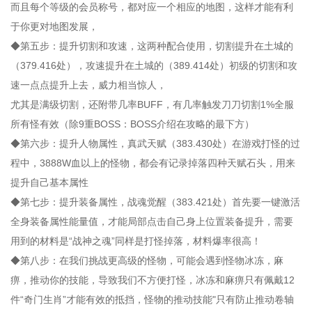
而且每个等级的会员称号，都对应一个相应的地图，这样才能有利
于你更对地图发展，
◆第五步：提升切割和攻速，这两种配合使用，切割提升在土城的
（379.416处），攻速提升在土城的（389.414处）初级的切割和攻
速一点点提升上去，威力相当惊人，
尤其是满级切割，还附带几率BUFF，有几率触发刀刀切割1%全服
所有怪有效（除9重BOSS：BOSS介绍在攻略的最下方）
◆第六步：提升人物属性，真武天赋（383.430处）在游戏打怪的过
程中，3888W血以上的怪物，都会有记录掉落四种天赋石头，用来
提升自己基本属性
◆第七步：提升装备属性，战魂觉醒（383.421处）首先要一键激活
全身装备属性能量值，才能局部点击自己身上位置装备提升，需要
用到的材料是“战神之魂”同样是打怪掉落，材料爆率很高！
◆第八步：在我们挑战更高级的怪物，可能会遇到怪物冰冻，麻
痹，推动你的技能，导致我们不方便打怪，冰冻和麻痹只有佩戴12
件“奇门生肖”才能有效的抵挡，怪物的推动技能"只有防止推动卷轴