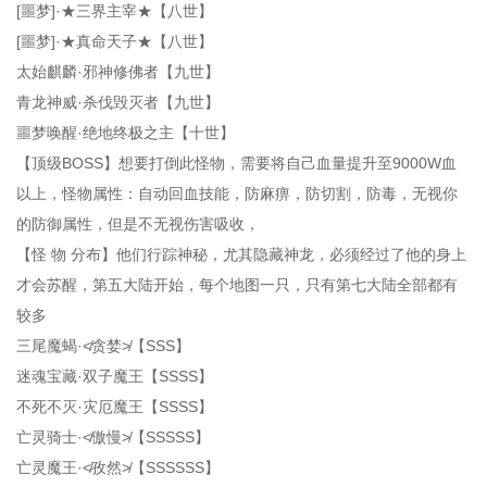
[噩梦]·★三界主宰★【八世】
[噩梦]·★真命天子★【八世】
太始麒麟·邪神修佛者【九世】
青龙神威·杀伐毁灭者【九世】
噩梦唤醒·绝地终极之主【十世】
【顶级BOSS】想要打倒此怪物，需要将自己血量提升至9000W血
以上，怪物属性：自动回血技能，防麻痹，防切割，防毒，无视你
的防御属性，但是不无视伤害吸收，
【怪 物 分布】他们行踪神秘，尤其隐藏神龙，必须经过了他的身上
才会苏醒，第五大陆开始，每个地图一只，只有第七大陆全部都有
较多
三尾魔蝎·≮贪婪≯【SSS】
迷魂宝藏·双子魔王【SSSS】
不死不灭·灾厄魔王【SSSS】
亡灵骑士·≮傲慢≯【SSSSS】
亡灵魔王·≮孜然≯【SSSSSS】