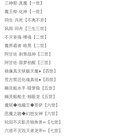
三神祭·真魔【一世】
魔王祭·化神【一世】
同生·共死【不离不弃】
风雨·同舟【三生三世】
不灭丧魂·嗜魂【二世】
魔界霸者·暗黑【二世】
阿甘佐·刺青战神【三世】
阿甘佐·噩梦初醒【三世】
镜像真天狱极天魔●【四世】
荒古禁忌化魂真祖●【四世】
幽灵船水手·噬箩狼【五世】
幽灵船船主·独眼龙【五世】
魔狱◆地藏王◆菩萨【六世】
恶魔之吻◆幻想女神【六世】
轮回不灭影月独角兽∞【七世】
六道不灭毁灭者龙帝∞【七世】