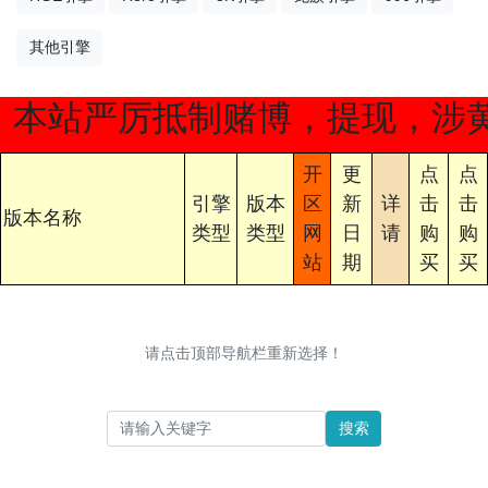
其他引擎
本站严厉抵制赌博，提现，涉黄
开
更
点
点
引擎
版本
区
新
详
击
击
版本名称
类型
类型
网
日
请
购
购
站
期
买
买
请点击顶部导航栏重新选择！
搜索