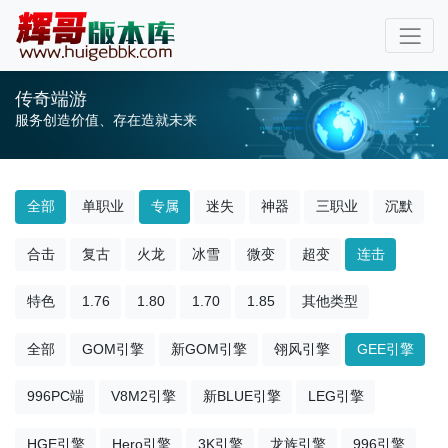
传奇端游
服务创造价值、存在造就未来
全部
单职业
专属
迷失
神器
三职业
沉默
合击
复古
火龙
冰雪
微变
超变
连击
特色
1.76
1.80
1.70
1.85
其他类型
全部
GOM引擎
新GOM引擎
翎风引擎
GEE引擎
996PC端
V8M2引擎
新BLUE引擎
LEG引擎
HGE引擎
Hero引擎
3K引擎
龙族引擎
996引擎